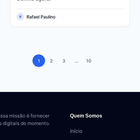
Rafael Paulino
R
1
2
3
…
10
ossa missão é fornecer
Quem Somos
s digitais do momento.
Início